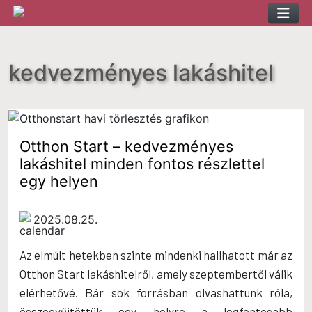
Skip
to
content
kedvezményes lakáshitel
Otthon Start – kedvezményes
lakáshitel minden fontos részlettel
egy helyen
2025.08.25.
Az elmúlt hetekben szinte mindenki hallhatott már az
Otthon Start lakáshitelről, amely szeptembertől válik
elérhetővé. Bár sok forrásban olvashattunk róla,
összegyűjtöttük egy helyre a legfontosabb