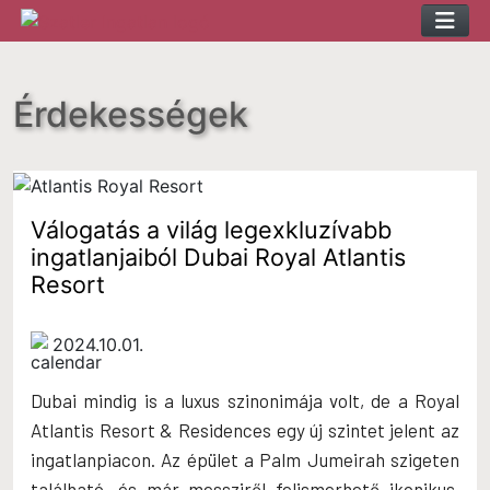
Skip
to
content
Érdekességek
Válogatás a világ legexkluzívabb
ingatlanjaiból Dubai Royal Atlantis
Resort
2024.10.01.
Dubai mindig is a luxus szinonimája volt, de a Royal
Atlantis Resort & Residences egy új szintet jelent az
ingatlanpiacon. Az épület a Palm Jumeirah szigeten
található, és már messziről felismerhető ikonikus,