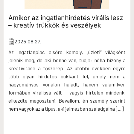
Amikor az ingatlanhirdetés virális lesz
– kreatív trükkök és veszélyek
2025.08.27.
Az ingatlanpiac elsőre komoly, „üzleti” világként
jelenik meg, de aki benne van, tudja: néha bizony a
kreativitásé a főszerep. Az utóbbi években egyre
több olyan hirdetés bukkant fel, amely nem a
hagyományos vonalon haladt, hanem valamilyen
formában virálissá vált – vagyis hirtelen mindenki
elkezdte megosztani. Bevallom, én személy szerint
nem vagyok az a típus, aki jelmezben szaladgálna […]